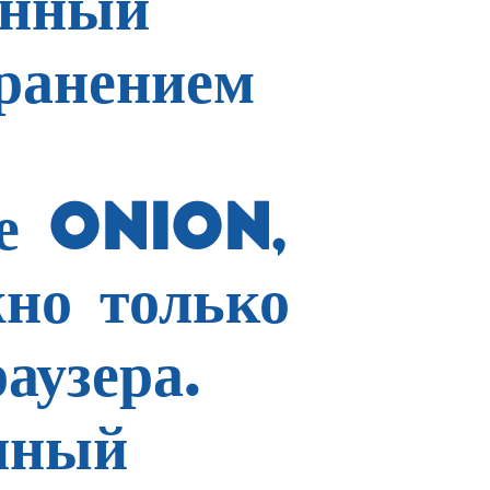
нный
транением
не ONION,
жно только
аузера.
нный