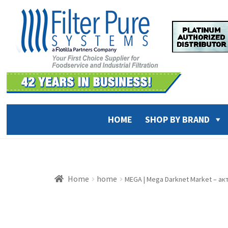
Skip
Skip
to
to
navigation
content
HOME
SHOP BY BRAND
Home
home
MEGA | Mega Darknet Market – а