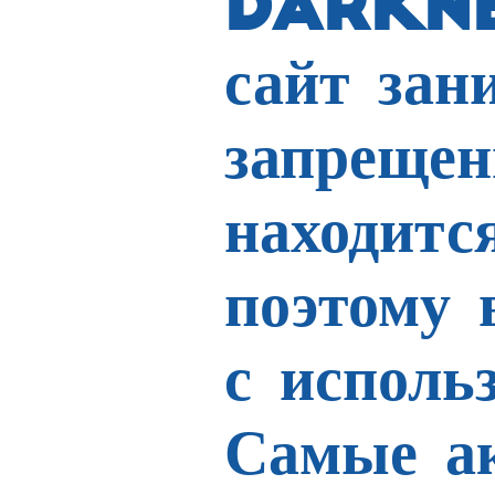
DARKNE
сайт зан
запрещен
находитс
поэтому 
с исполь
Самые а