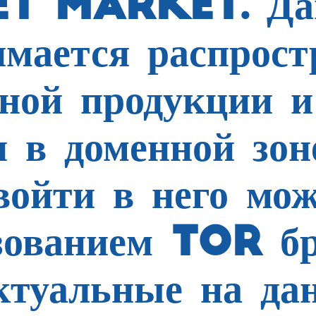
T MARKET. Да
имается распрос
ной продукции и
я в доменной зо
войти в него мо
зованием TOR бр
ктуальные на да