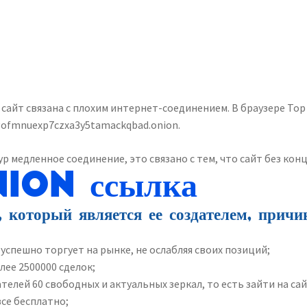
сайт связана с плохим интернет-соединением. В браузере Тор
ofmnuexp7czxa3y5tamackqbad.onion.
р медленное соединение, это связано с тем, что сайт без ко
ion ссылка
который является ее создателем, причи
 успешно торгует на рынке, не ослабляя своих позиций;
лее 2500000 сделок;
ателей 60 свободных и актуальных зеркал, то есть зайти на са
все бесплатно;