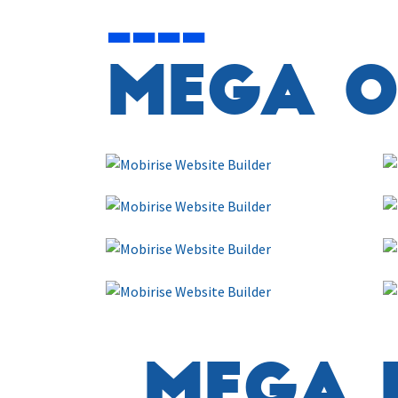
____
MEGA o
MEGA 