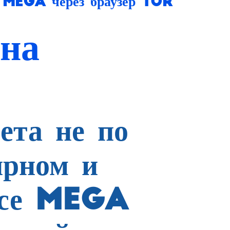
 Mega через браузер TOR
на
ета не по
ярном и
йсе MEGA