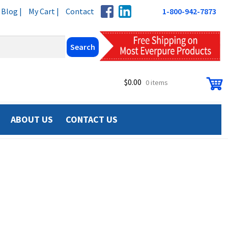
Blog |
My Cart |
Contact
1-800-942-7873
$
0.00
0 items
ABOUT US
CONTACT US