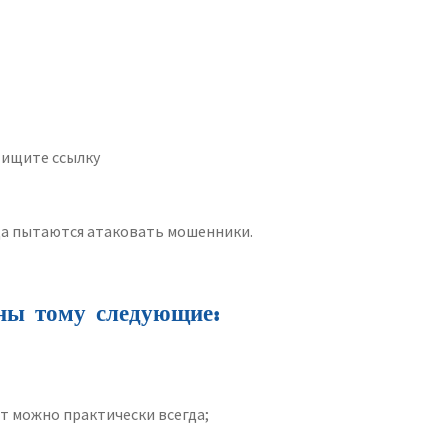
 ищите ссылку
нца пытаются атаковать мошенники.
ны тому следующие:
йт можно практически всегда;