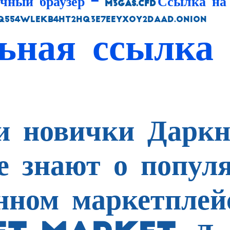
ычный браузер –
Ссылка на
m3gas.cfd
q554wlekb4ht2hq3e7eeyxoy2daad.onion
ьная ссылка 
и новички Даркн
 знают о попул
енном маркетпле