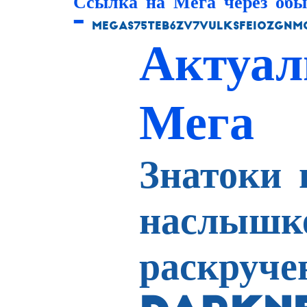
Ссылка на Мега через об
–
megas75teb6zv7vulksfeiozgnm
Актуал
Мега
Знатоки 
наслышке
раскруч