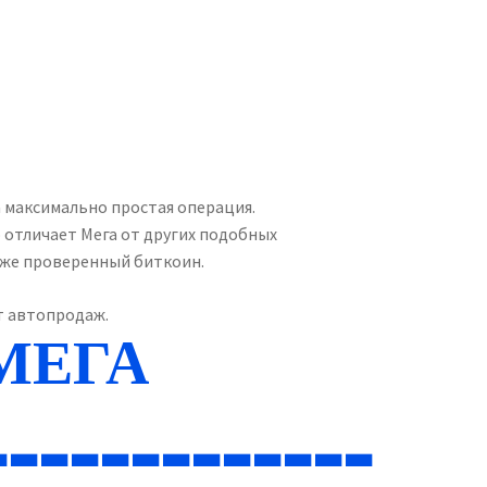
а максимально простая операция.
 отличает Мега от других подобных
е же проверенный биткоин.
т автопродаж.
 МЕГА
_____________