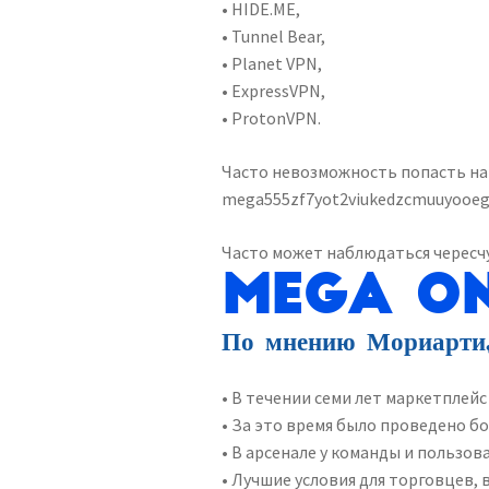
• HIDE.ME,
• Tunnel Bear,
• Planet VPN,
• ExpressVPN,
• ProtonVPN.
Часто невозможность попасть на 
mega555zf7yot2viukedzcmuuyooeg
Часто может наблюдаться чересчу
MEGA on
По мнению Мориарти, 
• В течении семи лет маркетплейс
• За это время было проведено бо
• В арсенале у команды и пользов
• Лучшие условия для торговцев, 