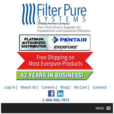
Skip
Skip
to
to
navigation
content
Log In |
About Us |
Careers |
Blog |
My Cart |
Contact
1-800-942-7873
MENU