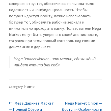
совершенствуется, обеспечивая пользователям
надежность и конфиденциальность. Чтобы
получить доступ к сайту, важно использовать
браузер
Tor
, обновлять рабочие зеркала и
внимательно проходить капчу. Пользователи
Mega
Market
могут быть уверены в своей анонимности,
сохраняя при этом полный контроль над своими
действиями в даркнете.
Mega Darknet Market – это место, где каждый
найдет что-то для себя.
home
Category:
Previous
Next
Post
Mega Даркнет Маркет
Mega Market Onion —
post:
post:
— Полный Обзор и
Доступ и Особенности