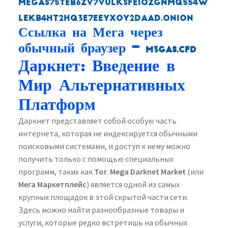
megas75teb6zv7vulksfeiozgnmq554w
lekb4ht2hq3e7eeyxoy2daad.onion
Ссылка на Мега через
обычный браузер –
m3gas.cfd
Даркнет: Введение в
Мир Альтернативных
Платформ
Даркнет представляет собой особую часть
интернета, которая не индексируется обычными
поисковыми системами, и доступ к нему можно
получить только с помощью специальных
программ, таких как
Tor
.
Mega Darknet Market
(или
Мега Маркетплейс
) является одной из самых
крупных площадок в этой скрытой части сети.
Здесь можно найти разнообразные товары и
услуги, которые редко встретишь на обычных