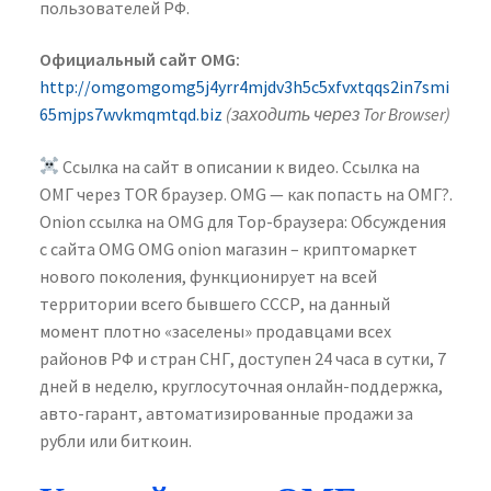
пользователей РФ.
Официальный сайт OMG:
http://omgomgomg5j4yrr4mjdv3h5c5xfvxtqqs2in7smi
65mjps7wvkmqmtqd.biz
(заходить через Tor Browser)
Ссылка на сайт в описании к видео. Ссылка на
ОМГ через TOR браузер. OMG — как попасть на ОМГ?.
Onion ссылка на OMG для Тор-браузера: Обсуждения
с сайта OMG OMG onion магазин – криптомаркет
нового поколения, функционирует на всей
территории всего бывшего СССР, на данный
момент плотно «заселены» продавцами всех
районов РФ и стран СНГ, доступен 24 часа в сутки, 7
дней в неделю, круглосуточная онлайн-поддержка,
авто-гарант, автоматизированные продажи за
рубли или биткоин.