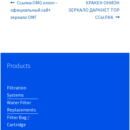
Previous
Next
Post
Ссылка OMG onion –
КРАКЕН ОНИОН
post:
post:
официальный сайт
ЗЕРКАЛО ДАРКНЕТ ТОР
navigation
зеркало ОМГ
ССЫЛКА
Products
Filtration
Systems
Water Filter
Replacements
Filter Bag /
Cartridge