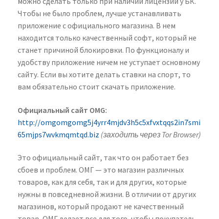
можно сделать только при наличии лицензии у БК.
Чтобы не было проблем, лучше устанавливать
приложение с официального магазина. В нем
находится только качественный софт, который не
станет причиной блокировки. По функционалу и
удобству приложение ничем не уступает основному
сайту. Если вы хотите делать ставки на спорт, то
вам обязательно стоит скачать приложение.
Официальный сайт OMG:
http://omgomgomg5j4yrr4mjdv3h5c5xfvxtqqs2in7smi
65mjps7wvkmqmtqd.biz
(заходить через Tor Browser)
Это официальный сайт, так что он работает без
сбоев и проблем. ОМГ — это магазин различных
товаров, как для себя, так и для других, которые
нужны в повседневной жизни. В отличии от других
магазинов, который продают не качественный
товар, ОМГ делает все для того, чтобы покупатель