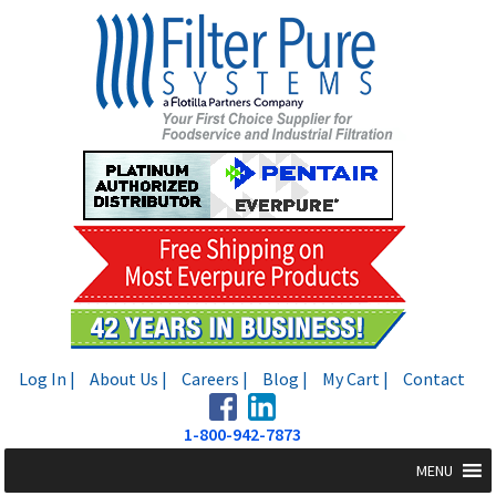
Skip
Skip
to
to
navigation
content
Log In |
About Us |
Careers |
Blog |
My Cart |
Contact
1-800-942-7873
MENU