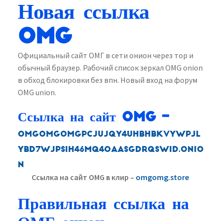
Новая ссылка
OMG
Официальный сайт ОМГ в сети онион через тор и
обычный браузер. Рабочий список зеркал OMG onion
в обход блокировки без впн. Новый вход на форум
OMG union.
Ссылка на сайт OMG –
omgomgomgpcjujqy4uhbhbkvywpjl
ybd7wjpsih46mq4oaasgdrqswid.onio
n
Ссылка на сайт OMG в клир –
omgomg.store
Правильная ссылка на