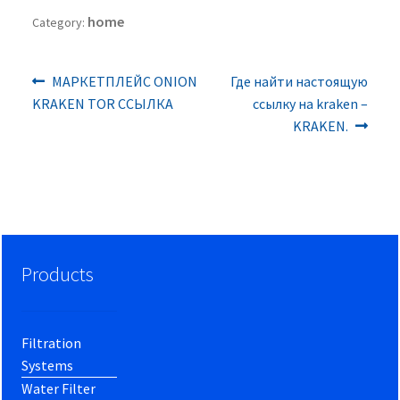
home
Category:
Previous
Next
Post
МАРКЕТПЛЕЙС ONION
Где найти настоящую
post:
post:
KRAKEN TOR ССЫЛКА
ссылку на kraken –
navigation
KRAKEN.
Products
Filtration
Systems
Water Filter