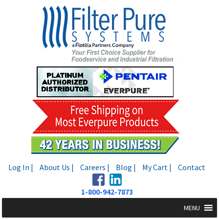
Skip
Skip
to
to
navigation
content
Log In |
About Us |
Careers |
Blog |
My Cart |
Contact
1-800-942-7873
MENU