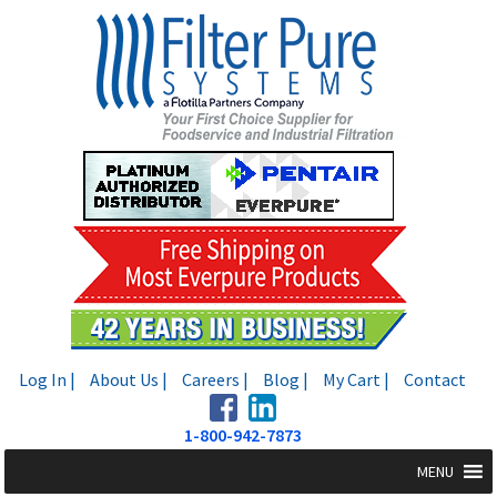
Skip
Skip
to
to
navigation
content
Log In |
About Us |
Careers |
Blog |
My Cart |
Contact
1-800-942-7873
MENU