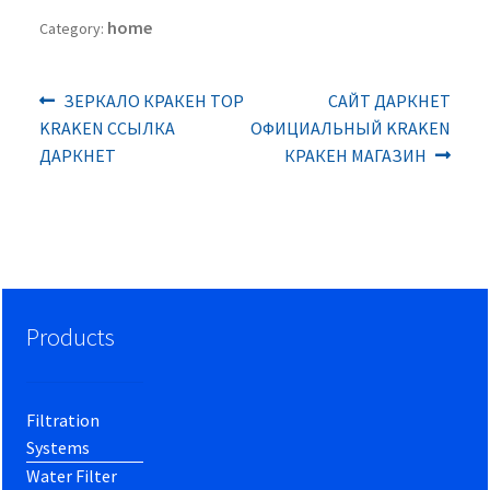
home
Category:
Previous
Next
Post
ЗЕРКАЛО КРАКЕН ТОР
САЙТ ДАРКНЕТ
post:
post:
KRAKEN ССЫЛКА
ОФИЦИАЛЬНЫЙ KRAKEN
navigation
ДАРКНЕТ
КРАКЕН МАГАЗИН
Products
Filtration
Systems
Water Filter