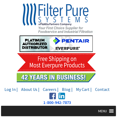
Skip
Skip
to
to
navigation
content
Log In |
About Us |
Careers |
Blog |
My Cart |
Contact
1-800-942-7873
MENU