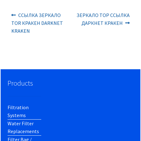
Previous
Next
Post
ССЫЛКА ЗЕРКАЛО
ЗЕРКАЛО ТОР ССЫЛКА
post:
post:
TOR КРАКЕН DARKNET
ДАРКНЕТ КРАКЕН
navigation
KRAKEN
Products
Filtration
Systems
Water Filter
Replacements
Filter Bag /