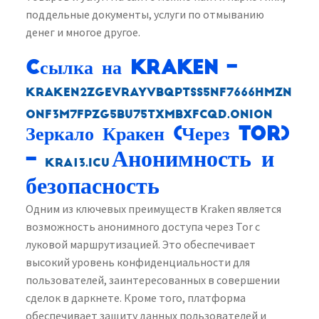
поддельные документы, услуги по отмыванию
денег и многое другое.
Cсылка на Kraken
–
kraken2zgevrayvbqptss5nf7666hmzn
onf3m7fpzg5bu75txmbxfcqd.onion
Зеркало Кракен (Через Tor)
Анонимность и
–
kra13.icu
безопасность
Одним из ключевых преимуществ Kraken является
возможность анонимного доступа через Tor с
луковой маршрутизацией. Это обеспечивает
высокий уровень конфиденциальности для
пользователей, заинтересованных в совершении
сделок в даркнете. Кроме того, платформа
обеспечивает защиту данных пользователей и